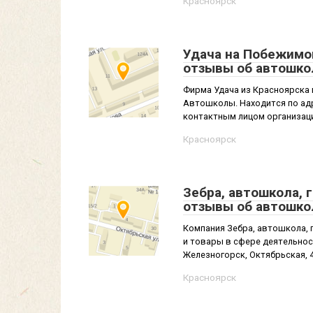
Красноярск
Удача на Побежимов
отзывы об автошко
Фирма Удача из Красноярска 
Автошколы. Находится по адр
контактным лицом организаци
Красноярск
Зебра, автошкола, 
отзывы об автошко
Компания Зебра, автошкола, г
и товары в сфере деятельно
Железногорск, Октябрьская, 4
Красноярск