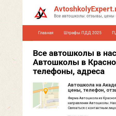
Перейти
AvtoshkolyExpert.
к
контенту
Все автошколы: отзывы, цены 
Главная
Штрафы ПДД 2025
П
Все автошколы в на
Автошколы в Красно
телефоны, адреса
Автошкола на Акаде
цены, телефон, от
Фирма Автошкола из Красноя
направлении Автошколы. Нахо
Связаться с контактным лицо