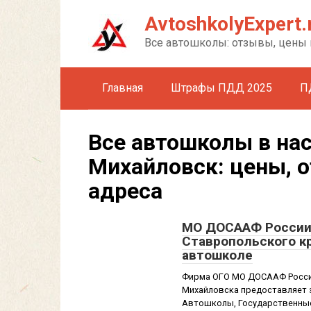
Перейти
AvtoshkolyExpert.
к
контенту
Все автошколы: отзывы, цены 
Главная
Штрафы ПДД 2025
П
Все автошколы в на
Михайловск: цены, 
адреса
МО ДОСААФ России 
Ставропольского кр
автошколе
Фирма ОГО МО ДОСААФ России
Михайловска предоставляет з
Автошколы, Государственные 