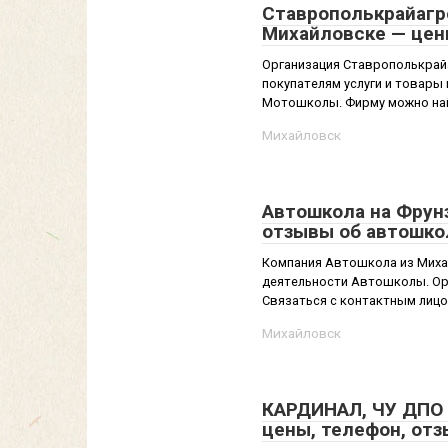
Ставрополькрайагро
Михайловске — цен
Организация Ставрополькрай
покупателям услуги и товары
Мотошколы. Фирму можно найти
Михайловск
Автошкола на Фрунз
отзывы об автошко
Компания Автошкола из Михай
деятельности Автошколы. Орг
Связаться с контактным лицом
Михайловск
КАРДИНАЛ, ЧУ ДПО 
цены, телефон, от