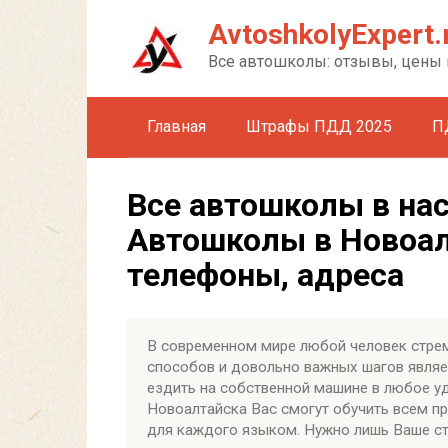
Перейти
AvtoshkolyExpert.
к
контенту
Все автошколы: отзывы, цены 
Главная
Штрафы ПДД 2025
П
Все автошколы в на
Автошколы в Новоал
телефоны, адреса
В современном мире любой человек стрем
способов и довольно важных шагов являет
ездить на собственной машине в любое у
Новоалтайска Вас смогут обучить всем п
для каждого языком. Нужно лишь Ваше ст