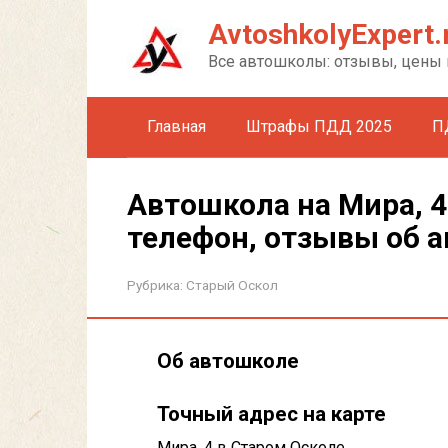
Перейти
AvtoshkolyExpert.
к
контенту
Все автошколы: отзывы, цены 
Главная
Штрафы ПДД 2025
П
Автошкола на Мира, 4
телефон, отзывы об 
Рубрика:
Старый Оскол
Об автошколе
Точный адрес на карте
Мира, 4 в Старом Осколе.