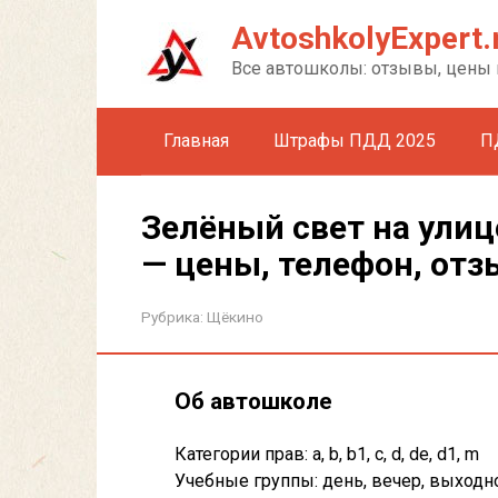
Перейти
AvtoshkolyExpert.
к
контенту
Все автошколы: отзывы, цены 
Главная
Штрафы ПДД 2025
П
Зелёный свет на улиц
— цены, телефон, от
Рубрика:
Щёкино
Об автошколе
Категории прав: a, b, b1, c, d, de, d1, m
Учебные группы: день, вечер, выходн