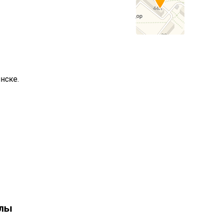
нске.
олы