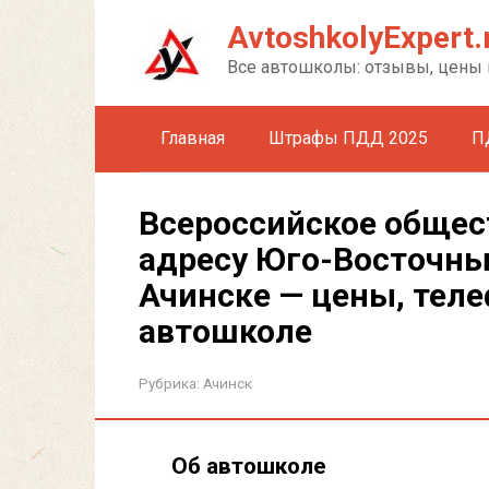
Перейти
AvtoshkolyExpert.
к
контенту
Все автошколы: отзывы, цены 
Главная
Штрафы ПДД 2025
П
Всероссийское общес
адресу Юго-Восточны
Ачинске — цены, теле
автошколе
Рубрика:
Ачинск
Об автошколе