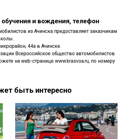
 обучения и вождения, телефон
обилистов из Ачинска предоставляет заказчикам
школы.
икрорайон, 44а в Ачинске.
изации Всероссийское общество автомобилистов
ете на web-странице www.krasvoa.ru, по номеру
жет быть интересно