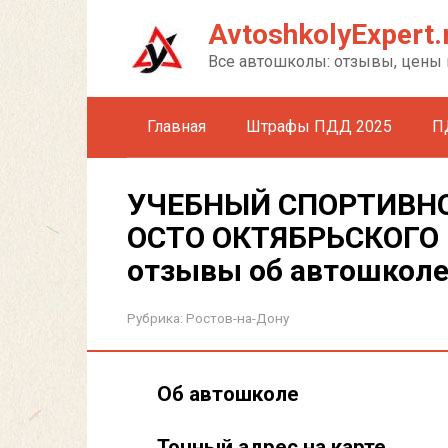
Перейти
AvtoshkolyExpert.
к
контенту
Все автошколы: отзывы, цены 
Главная
Штрафы ПДД 2025
П
УЧЕБНЫЙ СПОРТИВНО
ОСТО ОКТЯБРЬСКОГО 
отзывы об автошкол
Рубрика:
Ростов-на-Дону
Об автошколе
Точный адрес на карте