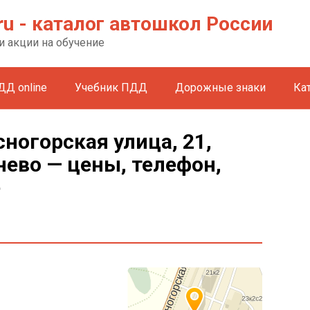
ru - каталог автошкол России
и акции на обучение
ДД online
Учебник ПДД
Дорожные знаки
Ка
ногорская улица, 21,
нево — цены, телефон,
е