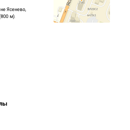
оне Ясенево,
800 м).
олы