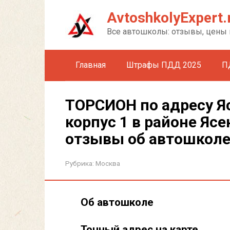
Перейти
AvtoshkolyExpert.
к
контенту
Все автошколы: отзывы, цены 
Главная
Штрафы ПДД 2025
П
ТОРСИОН по адресу Яс
корпус 1 в районе Ясе
отзывы об автошкол
Рубрика:
Москва
Об автошколе
Точный адрес на карте