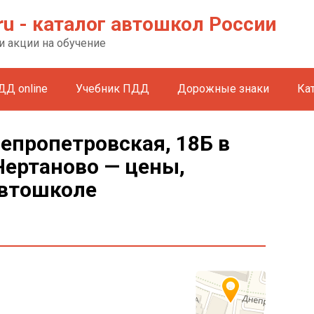
ru - каталог автошкол России
и акции на обучение
ДД online
Учебник ПДД
Дорожные знаки
Ка
епропетровская, 18Б в
Чертаново — цены,
автошколе