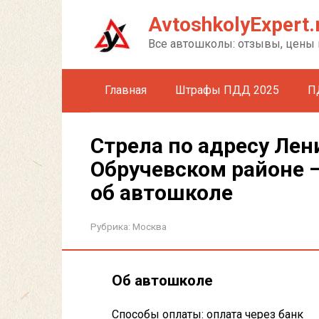
Перейти
AvtoshkolyExpert.
к
контенту
Все автошколы: отзывы, цены 
Главная
Штрафы ПДД 2025
П
Стрела по адресу Лен
Обручевском районе 
об автошколе
Рубрика:
Москва
Об автошколе
Способы оплаты: оплата через банк