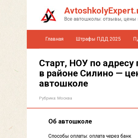
Перейти
AvtoshkolyExpert.
к
контенту
Все автошколы: отзывы, цены 
Главная
Штрафы ПДД 2025
П
Старт, НОУ по адресу
в районе Силино — це
автошколе
Рубрика:
Москва
Об автошколе
Способы оплаты: оплата через банк