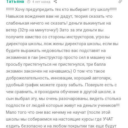
Татьяна
4 лет назад
!!!!!!! Хочу предупредить тех кто выбирает эту школу!!!!!!
Навыков вождения вам не дадут, теория сказать что
слабенькая ничего не сказать! деньги выкинутые на
ветер (32тр на минуточку!) Зато за эти деньги вы
получите хамство со стороны инструкторов, угрозы
директора школы, лож жены директора школы, если вы
будите выражать недовольство вас подставят на
экзаменах в гаи (инструктор просто сел в машину на
просьбу пристегнуться не пристегнулся, три балла
экзамен закончен не начавшись) О том что такое
доброжелательность, инновации, хороший автопарк,
удобный график можете сразу забыть. Поверьте есть с
чем сравнить, я проходила обучение в другой школе, а
сын выбрал эту, мы очень разочарованы, видеть столько
подлости от людей которые живут на деньги учеников!!!
Мало того что они вас ничему не научат (после этой
школы мы собираемся на настоящие курсы где УЧАТ
ездить безопасно и на любом покрытии так еще будут