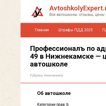
Перейти
AvtoshkolyExpert.
к
контенту
Все автошколы: отзывы, цены 
Главная
Штрафы ПДД 2025
П
Профессионалъ по ад
49 в Нижнекамске — 
автошколе
Рубрика:
Нижнекамск
Об автошколе
Категории прав: b