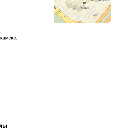
камске.
олы