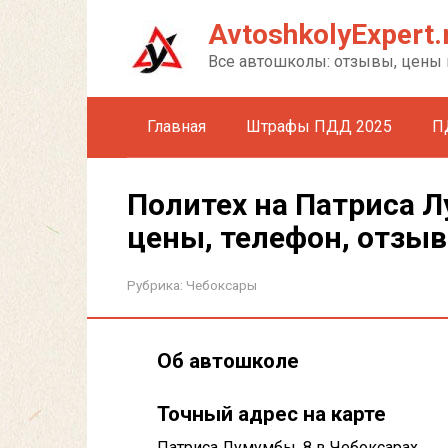
Перейти
AvtoshkolyExpert.
к
контенту
Все автошколы: отзывы, цены 
Главная
Штрафы ПДД 2025
П
Политех на Патриса Л
цены, телефон, отзы
Рубрика:
Чебоксары
Об автошколе
Точный адрес на карте
Патриса Лумумбы, 8 в Чебоксарах.