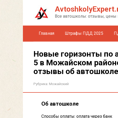
Перейти
AvtoshkolyExpert.
к
контенту
Все автошколы: отзывы, цены 
Главная
Штрафы ПДД 2025
П
Новые горизонты по 
5 в Можайском районе
отзывы об автошкол
Рубрика:
Можайский
Об автошколе
Способы оплаты: оплата через банк