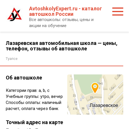
Перейти
AvtoshkolyExpert.ru - каталог
к
автошкол России
контенту
Все автошколы: отзывы, цены и
акции на обучение
Лазаревская автомобильная школа — цены,
телефон, отзывы об автошколе
Туапсе
Об автошколе
Категории прав: a, b, c
Учебные группы: утро, вечер
Способы оплаты: наличный
расчет, оплата через банк
Точный адрес на карте