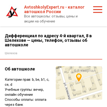
Перейти
AvtoshkolyExpert.ru - каталог
к
автошкол России
контенту
Все автошколы: отзывы, цены и
акции на обучение
Дифференциал по адресу 4-й квартал, 8 в
Шелехове — цены, телефон, отзывы об
автошколе
Шелехов
Об автошколе
Категории прав: b, be, b1, c,
ce, d
Учебные группы: вечер,
онлайн обучение
Способы оплаты: оплата
через банк