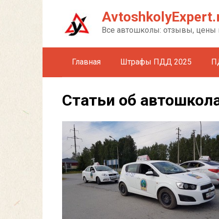
Перейти
AvtoshkolyExpert.
к
контенту
Все автошколы: отзывы, цены 
Главная
Штрафы ПДД 2025
П
Статьи об автошкол