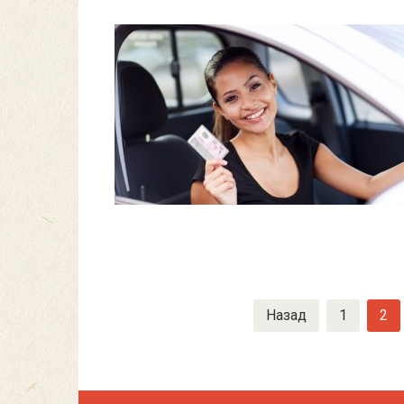
Навигация
Назад
1
2
по
записям