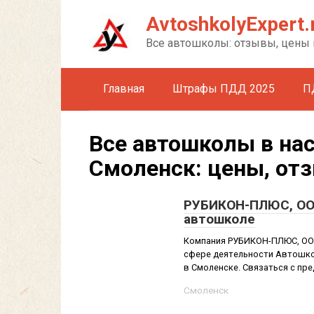
Перейти
AvtoshkolyExpert.
к
контенту
Все автошколы: отзывы, цены 
Главная
Штрафы ПДД 2025
П
Все автошколы в на
Смоленск: цены, от
РУБИКОН-ПЛЮС, ООО
автошколе
Компания РУБИКОН-ПЛЮС, ООО 
сфере деятельности Автошкол
в Смоленске. Связаться с пр
Смоленск