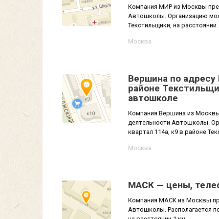
Компания МИР из Москвы пред
Автошколы. Организацию можн
Текстильщики, на расстоянии .
Москва
Вершина по адресу 
районе Текстильщи
автошколе
Компания Вершина из Москвы 
деятельности Автошколы. Ор
квартал 114а, к9 в районе Текс
Москва
МАСК — цены, теле
Компания МАСК из Москвы пре
Автошколы. Располагается по
на расстоянии 1 км ...