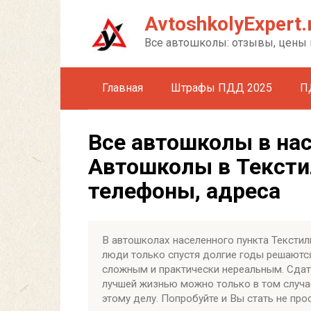
Перейти
AvtoshkolyExpert.
к
контенту
Все автошколы: отзывы, цены 
Главная
Штрафы ПДД 2025
П
Все автошколы в на
Автошколы в Тексти
телефоны, адреса
В автошколах населенного пункта Текстил
люди только спустя долгие годы решаются
сложным и практически нереальным. Сдать
лучшей жизнью можно только в том случа
этому делу. Попробуйте и Вы стать не пр