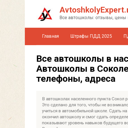
Перейти
AvtoshkolyExpert.
к
контенту
Все автошколы: отзывы, цены 
Главная
Штрафы ПДД 2025
П
Все автошколы в на
Автошколы в Соколе
телефоны, адреса
В автошколах населенного пункта Сокол 
Это сделано для того, чтобы не возника
учиться в автомобильной школе. Сдать н
окончил автошколу и смог сдать определ
показывают уровень навыков будущего во