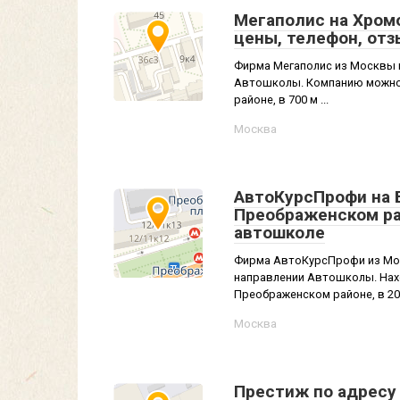
Мегаполис на Хромо
цены, телефон, от
Фирма Мегаполис из Москвы п
Автошколы. Компанию можно 
районе, в 700 м ...
Москва
АвтоКурсПрофи на Б
Преображенском ра
автошколе
Фирма АвтоКурсПрофи из Мос
направлении Автошколы. Наход
Преображенском районе, в 200 
Москва
Престиж по адресу 