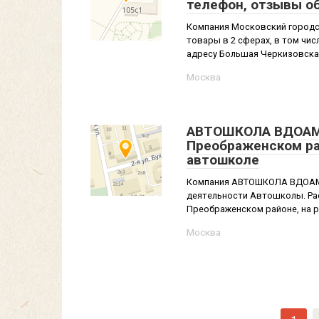
телефон, отзывы о
Компания Московский городск
товары в 2 сферах, в том ч
адресу Большая Черкизовская,
Москва
АВТОШКОЛА ВДОАМ н
Преображенском ра
автошколе
Компания АВТОШКОЛА ВДОАМ и
деятельности Автошколы. Расп
Преображенском районе, на ра
Москва
Навигация