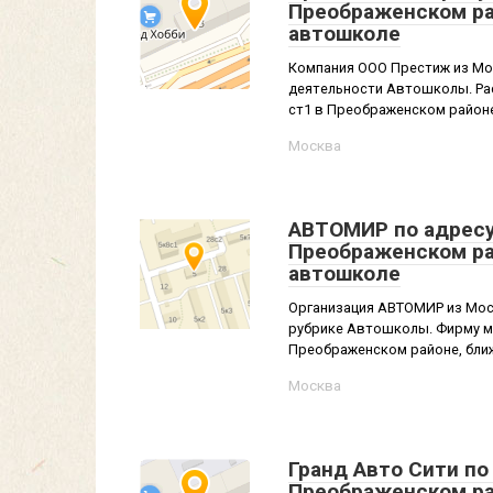
Преображенском ра
автошколе
Компания ООО Престиж из Мос
деятельности Автошколы. Рас
ст1 в Преображенском районе, 
Москва
АВТОМИР по адресу 
Преображенском ра
автошколе
Организация АВТОМИР из Мос
рубрике Автошколы. Фирму мо
Преображенском районе, ближ
Москва
Гранд Авто Сити по
Преображенском ра