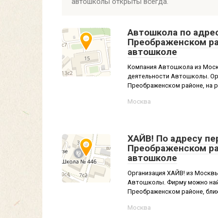
автошколы открыты всегда.
Автошкола по адрес
Преображенском ра
автошколе
Компания Автошкола из Москв
деятельности Автошколы. Орг
Преображенском районе, на ра
Москва
ХАЙВ! По адресу пе
Преображенском ра
автошколе
Организация ХАЙВ! из Москвы
Автошколы. Фирму можно найт
Преображенском районе, ближ
Москва