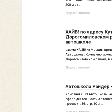
200 м от ...
Дорогомилово
ХАЙВ! по адресу Ку
Дорогомиловском р
автошколе
Фирма ХАЙВ! из Москвы предо
Автошколы. Компанию можно н
Дорогомиловском районе, в 40
Дорогомилово
Автошкола Райдер 
Компания ООО Автошкола Райд
сфере деятельности Автошко
проспект, 36, стр. 10 в ...
Дорогомилово