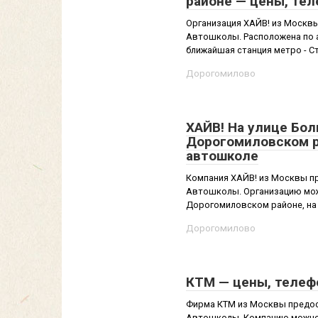
районе — цены, те
Организация ХАЙВ! из Москвы
Автошколы. Расположена по а
ближайшая станция метро - Ст
Дорогомилово
ХАЙВ! На улице Бол
Дорогомиловском р
автошколе
Компания ХАЙВ! из Москвы пр
Автошколы. Организацию мож
Дорогомиловском районе, на .
Дорогомилово
КТМ — цены, телеф
Фирма КТМ из Москвы предост
Автошколы. Компанию можно н