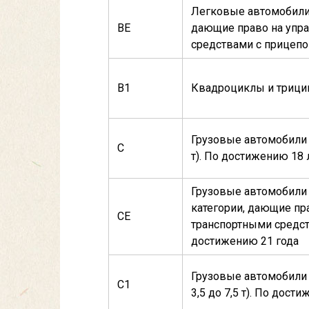
Легковые автомобили 
ВE
дающие право на упр
средствами с прицепо
В1
Квадроциклы и трици
Грузовые автомобили 
С
т). По достижению 18 
Грузовые автомобили
категории, дающие пр
СE
транспортными средст
достижению 21 года
Грузовые автомобили 
С1
3,5 до 7,5 т). По дост