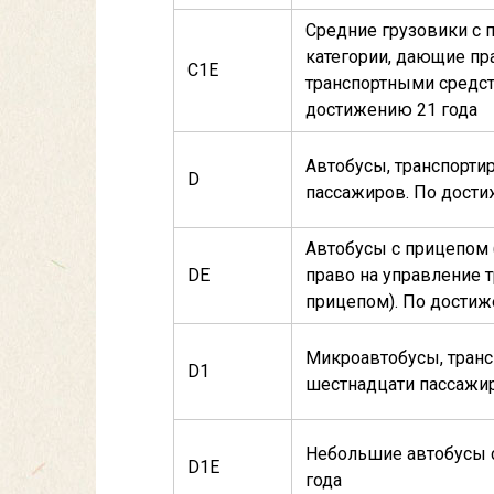
Средние грузовики с 
категории, дающие пр
С1E
транспортными средст
достижению 21 года
Автобусы, транспорт
D
пассажиров. По дости
Автобусы с прицепом 
DE
право на управление 
прицепом). По достиж
Микроавтобусы, тран
D1
шестнадцати пассажир
Небольшие автобусы 
D1E
года