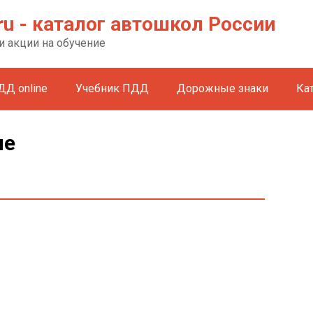
ru - каталог автошкол России
и акции на обучение
ДД online
Учебник ПДД
Дорожные знаки
Ка
ле