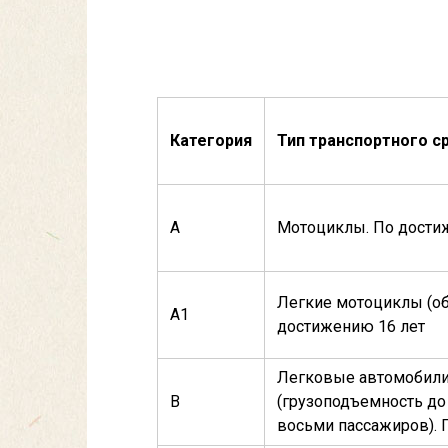
Категория
Тип транспортного с
А
Мотоциклы. По дости
Легкие мотоциклы (об
А1
достижению 16 лет
Легковые автомобили
В
(грузоподъемность до 
восьми пассажиров). 