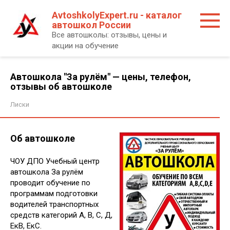
Перейти
AvtoshkolyExpert.ru - каталог
к
автошкол России
контенту
Все автошколы: отзывы, цены и
акции на обучение
Автошкола "За рулём" — цены, телефон,
отзывы об автошколе
Лиски
Об автошколе
ЧОУ ДПО Учебный центр
автошкола За рулём
проводит обучение по
программам подготовки
водителей транспортных
средств категорий А, В, С, Д,
ЕкВ, ЕкС.