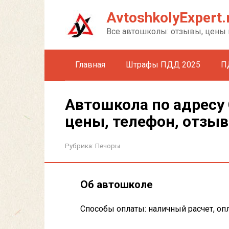
Перейти
AvtoshkolyExpert.
к
контенту
Все автошколы: отзывы, цены 
Главная
Штрафы ПДД 2025
П
Автошкола по адресу 
цены, телефон, отзы
Рубрика:
Печоры
Об автошколе
Способы оплаты: наличный расчет, опл