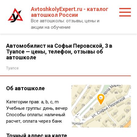
Перейти
AvtoshkolyExpert.ru - каталог
к
автошкол России
контенту
Все автошколы: отзывы, цены и
акции на обучение
Автомобилист на Софьи Перовской, 3 в
Туапсе — цены, телефон, отзывы об
автошколе
Туапсе
Об автошколе
Категории прав: a, b, c, m
Учебные группы: день, вечер
Способы оплаты: наличный
расчет, оплата через банк
Точный адрес на карте