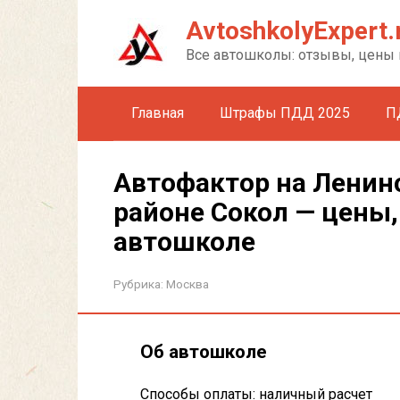
Перейти
AvtoshkolyExpert.
к
контенту
Все автошколы: отзывы, цены 
Главная
Штрафы ПДД 2025
П
Автофактор на Ленинс
районе Сокол — цены,
автошколе
Рубрика:
Москва
Об автошколе
Способы оплаты: наличный расчет